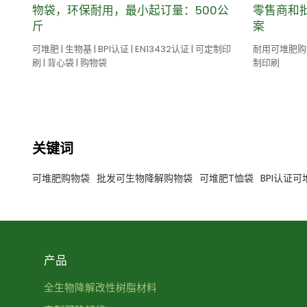
物袋，环保耐用，最小起订量：500公
零售商和
斤
案
可堆肥 | 生物基 | BPI认证 | EN13432认证 | 可定制印
耐用可堆肥购物
刷 | 背心袋 | 购物袋
制印刷
关键词
可堆肥购物袋
批发可生物降解购物袋
可堆肥T恤袋
BPI认证
产品
全生物降解改性树脂材料