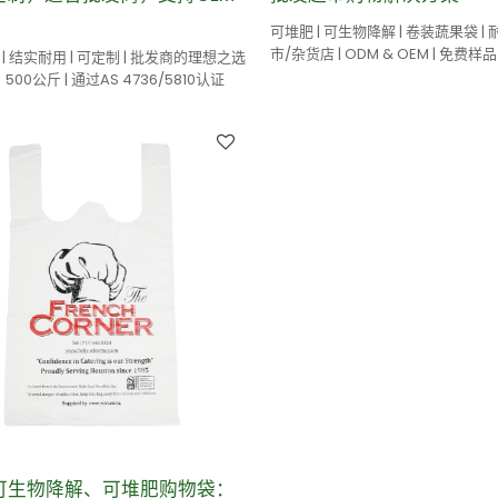
可堆肥 | 可生物降解 | 卷装蔬果袋 | 
市/杂货店 | ODM & OEM | 免费样品
| 结实耐用 | 可定制 | 批发商的理想之选
00公斤 | 通过AS 4736/5810认证
32 可生物降解、可堆肥购物袋：