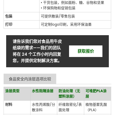
• 干货包装，例如面粉、糖、谷物和坚果
• 环保购物和促销包装
包装
可提供散装/零售包装
打印
可定制logo印刷，采用环保油墨
请告诉我们您对食品用牛皮
纸袋的需求——我们的团队
获取报价
将在 24 个工作小时内回复
您，并提供定制解决方案。
食品安全内涂层选项比较
涂层类型
水性阻隔涂层
防油处理（无
可堆肥PLA涂
塑料涂层）
层
材料
水性丙烯酸/分
纤维致密化/表
植物基聚乳酸
散涂料
面处理
（PLA）