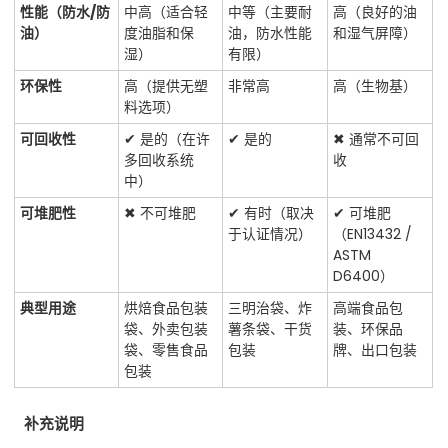
性能（防水/防
中高（适合轻
中等（主要耐
高（良好的油
油）
度油脂和保
油，防水性能
和湿气屏障）
湿）
有限）
环保性
高（提供无塑
非常高
高（生物基）
料选项）
可回收性
✔ 是的（在许
✔ 是的
✖ 通常不可回
多回收系统
收
中）
可堆肥性
✖ 不可堆肥
✔ 有时（取决
✔ 可堆肥
于认证情况）
（EN13432 /
ASTM
D6400）
典型用途
烘焙食品包装
三明治袋、炸
高端食品包
袋、外卖包装
薯条袋、干货
装、环保品
袋、零售食品
包装
牌、出口包装
包装
补充说明