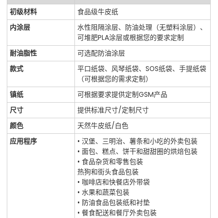
初级材料
食品级牛皮纸
内涂层
水性阻隔涂层、防油处理（无塑料涂层）、
可堆肥PLA涂层或根据您的要求定制
耐油脂性
可选配防油涂层
款式
平口纸袋、风琴纸袋、SOS纸袋、手提纸袋
（可根据您的需求定制）
镇纸
可根据要求提供定制GSM产品
尺寸
提供标准尺寸/定制尺寸
颜色
天然牛皮纸/白色
应用程序
• 汉堡、三明治、薯条和小吃的外卖包装
• 面包、糕点、饼干和甜甜圈的烘焙包装
• 食品杂货和零售包装
热狗和街头食品包装
• 咖啡店和快餐店外带袋
• 水果和蔬菜包装
• 防油食品包装纸和衬垫
• 餐食配送和餐厅外卖包装