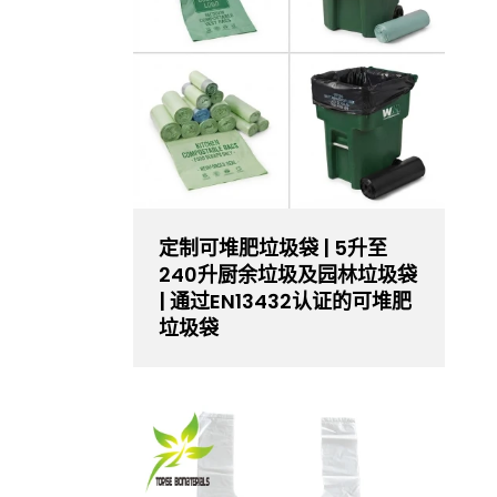
定制可堆肥垃圾袋 | 5升至
240升厨余垃圾及园林垃圾袋
| 通过EN13432认证的可堆肥
垃圾袋