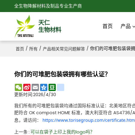
全生物降解材料及制品专业生产商
天仁
首页
产品
生物材料
/
/
/
你们的可堆肥包装袋
首页
所有
产品相关常见问题解答
你们的可堆肥包装袋拥有哪些认证？
WeChat
Sina
Email
Qzone
Douban
renren
Weibo
更新时间:
2026/4/30
我们所有的可堆肥包装袋均通过国际标准认证：北美地区符合 BPI (AS
肥符合 OK compost HOME 标准，澳大利亚符合 AS
https://www.torisegroup.com/certificate.htm
息，请访问：
上一条
可以在袋子上印上我的logo吗？