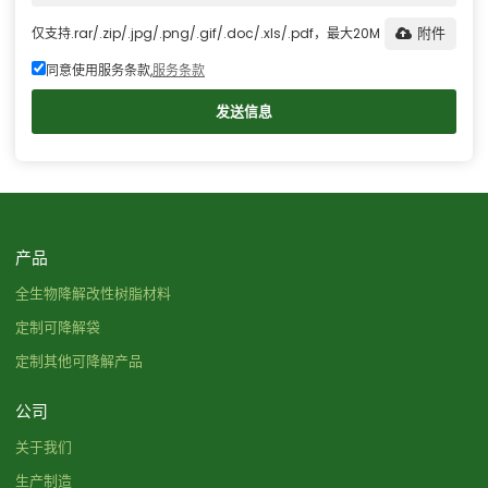
仅支持.rar/.zip/.jpg/.png/.gif/.doc/.xls/.pdf，最大20M
附件
同意使用服务条款,
服务条款
发送信息
产品
全生物降解改性树脂材料
定制可降解袋
定制其他可降解产品
公司
关于我们
生产制造