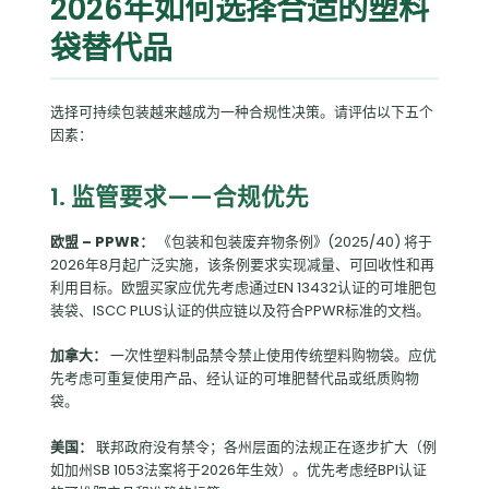
2026年如何选择合适的塑料
袋替代品
选择可持续包装越来越成为一种合规性决策。请评估以下五个
因素：
1. 监管要求——合规优先
欧盟 – PPWR：
《包装和包装废弃物条例》(2025/40) 将于
2026年8月起广泛实施，该条例要求实现减量、可回收性和再
利用目标。欧盟买家应优先考虑通过EN 13432认证的可堆肥包
装袋、ISCC PLUS认证的供应链以及符合PPWR标准的文档。
加拿大：
一次性塑料制品禁令禁止使用传统塑料购物袋。应优
先考虑可重复使用产品、经认证的可堆肥替代品或纸质购物
袋。
美国：
联邦政府没有禁令；各州层面的法规正在逐步扩大（例
如加州SB 1053法案将于2026年生效）。优先考虑经BPI认证