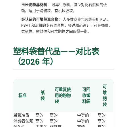
玉米淀粉基材料：
可再生原料，减少对化石燃料的依
赖。适用于购物袋、有机垃圾袋。
经认证的可堆肥混合物：
大多数商业包装袋采用 PLA、
PBAT 和淀粉的专有混合物，经过精心设计，可在强度、
柔韧性、密封性和可堆肥性之间取得平衡。
塑料袋替代品——对比表
（2026 年）
可
可重复使
可回
纸
堆
标准
用的购物
收塑
袋
肥
袋
料袋
袋
监管准备
高的
高的
中等的
高的
消费者认知
高的
高的
中等的
高的