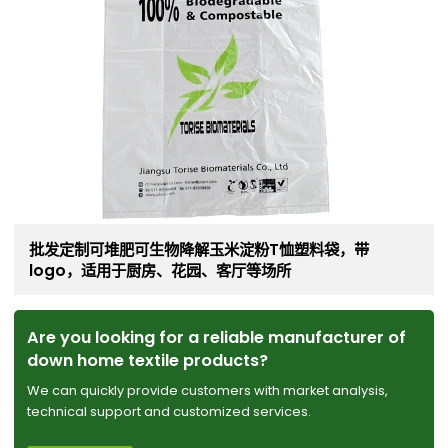
批发定制可堆肥可生物降解玉米淀粉T恤塑料袋，带
logo，适用于厨房、花园、客厅等场所
Are you looking for a reliable manufacturer of
down home textile products?
We can quickly provide customers with market analysis,
technical support and customized services.