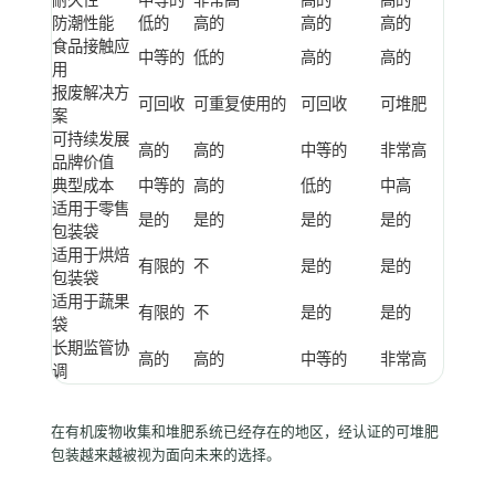
耐久性
中等的
非常高
高的
高的
防潮性能
低的
高的
高的
高的
食品接触应
中等的
低的
高的
高的
用
报废解决方
可回收
可重复使用的
可回收
可堆肥
案
可持续发展
高的
高的
中等的
非常高
品牌价值
典型成本
中等的
高的
低的
中高
适用于零售
是的
是的
是的
是的
包装袋
适用于烘焙
有限的
不
是的
是的
包装袋
适用于蔬果
有限的
不
是的
是的
袋
长期监管协
高的
高的
中等的
非常高
调
在有机废物收集和堆肥系统已经存在的地区，经认证的可堆肥
包装越来越被视为面向未来的选择。