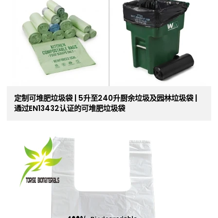
定制可堆肥垃圾袋 | 5升至240升厨余垃圾及园林垃圾袋 |
通过EN13432认证的可堆肥垃圾袋