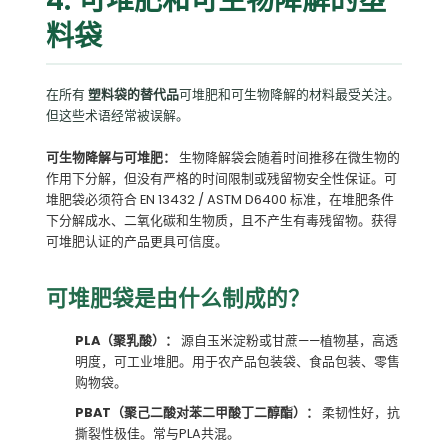
4. 可堆肥和可生物降解的塑
料袋
在所有
塑料袋的替代品
可堆肥和可生物降解的材料最受关注。
但这些术语经常被误解。
可生物降解与可堆肥：
生物降解袋会随着时间推移在微生物的
作用下分解，但没有严格的时间限制或残留物安全性保证。可
堆肥袋必须符合 EN 13432 / ASTM D6400 标准，在堆肥条件
下分解成水、二氧化碳和生物质，且不产生有毒残留物。获得
可堆肥认证的产品更具可信度。
可堆肥袋是由什么制成的？
PLA（聚乳酸）：
源自玉米淀粉或甘蔗——植物基，高透
明度，可工业堆肥。用于农产品包装袋、食品包装、零售
购物袋。
PBAT（聚己二酸对苯二甲酸丁二醇酯）：
柔韧性好，抗
撕裂性极佳。常与PLA共混。