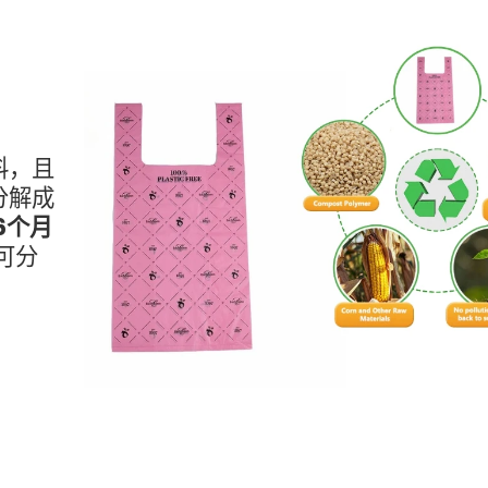
料，且
分解成
6个月
可分