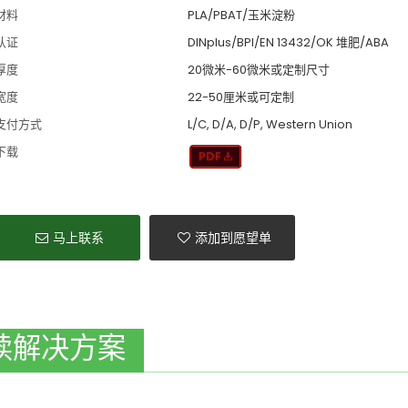
材料
PLA/PBAT/玉米淀粉
认证
DINplus/BPI/EN 13432/OK 堆肥/ABA
厚度
20微米-60微米或定制尺寸
宽度
22-50厘米或可定制
支付方式
L/C, D/A, D/P, Western Union
下载
马上联系
添加到愿望单
续解决方案