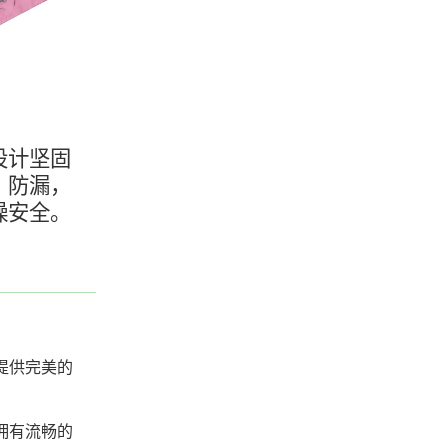
设计坚固
、防漏，
燥安全。
提供完美的
拥有流畅的