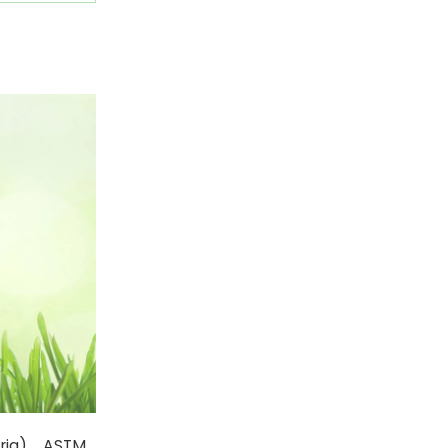
ia)、ASTM