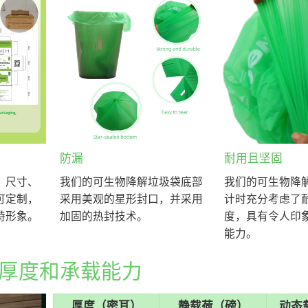
防漏
耐用且坚固
，尺寸、
我们的可生物降解垃圾袋底部
我们的可生物降
可定制，
采用美观的星形封口，并采用
计时充分考虑了
特形象。
加固的热封技术。
度，具有令人印
能力。
厚度和承载能力
厚度（密耳）
静载荷（磅）
动态