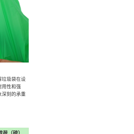
解垃圾袋在设
耐用性和强
象深刻的承重
载荷（磅）