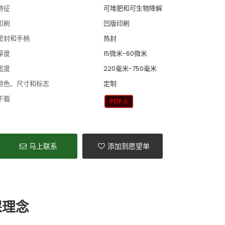
特征
可堆肥和可生物降解
印刷
凹版印刷
密封和手柄
热封
厚度
15微米-60微米
宽度
220毫米-750毫米
颜色、尺寸和标志
定制
下载
马上联系
添加到愿望单
保理念