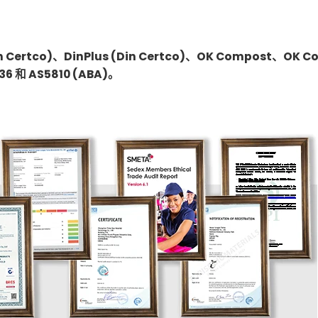
tco)、DinPlus (Din Certco)、OK Compost、OK C
36 和 AS5810 (ABA)。