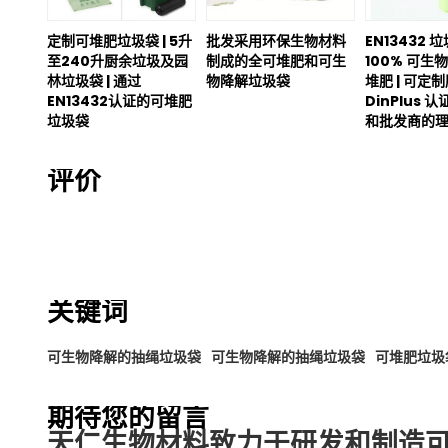
定制可堆肥垃圾袋 | 5升
批发采用环保生物材料
EN13432 垃
至240升厨余垃圾及园
制成的全可堆肥和可生
100% 可生
林垃圾袋 | 通过
物降解垃圾袋
堆肥 | 可定制
EN13432认证的可堆肥
DinPlus 认
垃圾袋
和批发商的
评价
关键词
可生物降解的抽绳垃圾袋
可生物降解的抽绳垃圾袋
可堆肥垃圾
期待您的留言
天仁生物材料致力于研发和制造