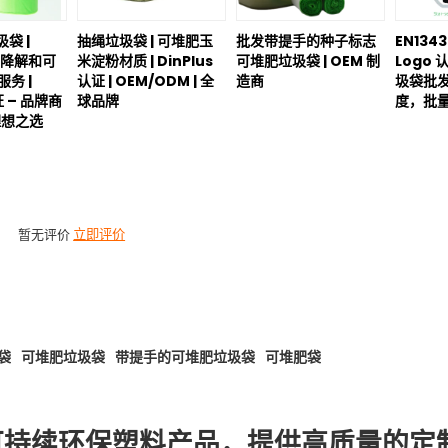
圾袋 |
抽绳垃圾袋 | 可堆肥玉
批发带提手的种子标志
EN1343
物降解和可
米淀粉材质 | DinPlus
可堆肥垃圾袋 | OEM 制
Logo
服务 |
认证 | OEM/ODM | 全
造商
圾袋批发
证 – 品牌商
球品牌
度，批
理想之选
暂无评价
立即评价
袋
可堆肥垃圾袋
带提手的可堆肥垃圾袋
可堆肥袋
可持续环保塑料产品，提供高质量的定