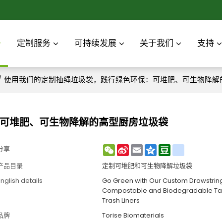
定制服务
可持续发展
关于我们
支持
/
使用我们的定制抽绳垃圾袋，践行绿色环保：可堆肥、可生物降解
可堆肥、可生物降解的高型厨房垃圾袋
WeChat
Sina
Email
Qzone
Douban
renren
分享
Weibo
产品目录
定制可堆肥和可生物降解垃圾袋
nglish details
Go Green with Our Custom Drawstrin
Compostable and Biodegradable Tal
Trash Liners
品牌
Torise Biomaterials