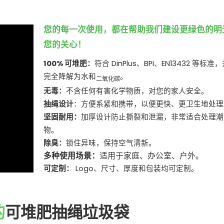
您的每一次使用，都在帮助我们建设更绿色的明
您的关心！
100% 可堆肥：
符合 DinPlus、BPI、EN13432 等标准，
完全降解为水和
。
二氧化碳
无毒：
不含任何有害化学物质，对您的家人安全。
抽绳设计
：方便系紧和携带，以便更快、更卫生地处理
坚固耐用：
加厚设计防止撕裂和泄漏，非常适合处理潮
物。
除臭：
锁住异味，保持空气清新。
多种使用场景：
适用于家庭、办公室、户外。
可定制：
Logo、尺寸、厚度和包装均可定制。
的
可堆肥抽绳垃圾袋