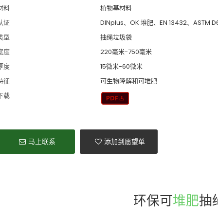
材料
植物基材料
认证
DINplus、OK 堆肥、EN 13432、ASTM D
类型
抽绳垃圾袋
宽度
220毫米-750毫米
厚度
15微米-60微米
特征
可生物降解和可堆肥
下载
马上联系
添加到愿望单
环保可
堆肥
抽