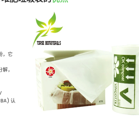
粉，它
分解，
V
ABA) 认