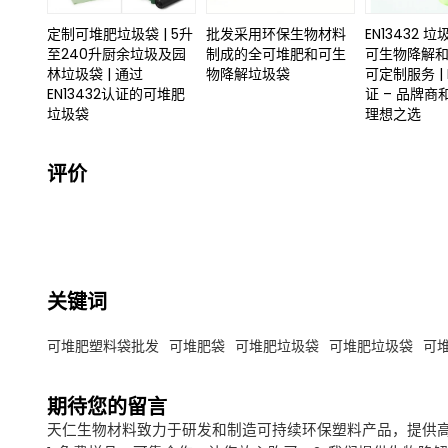
定制可堆肥垃圾袋 | 5升
批发采用环保生物材料
EN13432 垃圾
至240升厨余垃圾及园
制成的全可堆肥和可生
可生物降解和
林垃圾袋 | 通过
物降解垃圾袋
可定制服务 | D
EN13432认证的可堆肥
证 – 品牌
垃圾袋
理想之选
评价
关键词
可堆肥塑料袋批发
可堆肥袋
可堆肥垃圾袋
可堆肥垃圾袋
可
期待您的留言
天仁生物材料致力于研发和制造可持续环保塑料产品，提供