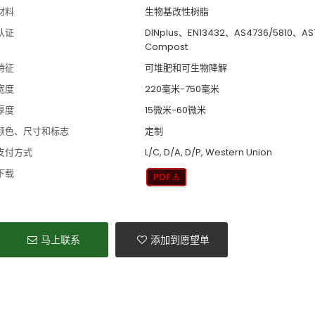
材料
生物基改性树脂
认证
DINplus、EN13432、AS4736/5810、A
Compost
特征
可堆肥和可生物降解
宽度
220毫米-750毫米
厚度
15微米-60微米
颜色、尺寸和标志
定制
支付方式
L/C, D/A, D/P, Western Union
下载
马上联系
添加到愿望单