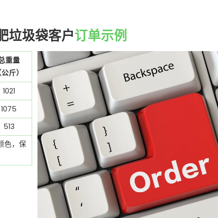
堆肥垃圾袋客户
订单示例
总重量
（公斤）
1021
1075
513
颜色，保