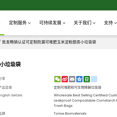
定制服务
可持续发展
关于我们
支持
/
批发畅销认证可定制防漏可堆肥玉米淀粉厨房小垃圾袋
小垃圾袋
WeChat
Sina
Email
Qzone
Douban
renren
分享
Weibo
产品目录
定制可堆肥和可生物降解垃圾袋
nglish details
Wholesale Best Selling Certified Cus
Leakproof Compostable Cornstarch K
Trash Bags
品牌
Torise Biomaterials