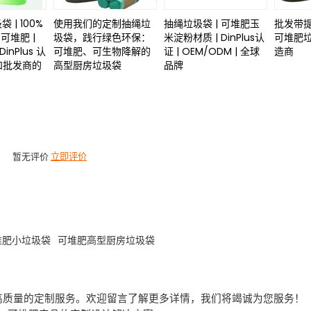
袋 | 100%
使用我们的定制抽绳垃
抽绳垃圾袋 | 可堆肥玉
批发带
可堆肥 |
圾袋，践行绿色环保：
米淀粉材质 | DinPlus认
可堆肥垃圾
inPlus 认
可堆肥、可生物降解的
证 | OEM/ODM | 全球
造商
商和批发商的
高型厨房垃圾袋
品牌
暂无评价
立即评价
堆肥小垃圾袋
可堆肥高型厨房垃圾袋
高质量的定制服务。欢迎留言了解更多详情，我们将竭诚为您服务！