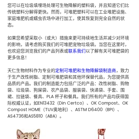
您可以在垃圾填埋场处理可生物降解的塑料袋，并且知道它们比
传统塑料分解得更快。然而，可堆肥塑料可以在工业堆肥设施、
家庭堆肥机或蠕虫农场中进行加工，使其恢复到完全自然的状
态。
如果您希望采取小（或大）措施来更可持续地生活并减少对环境
的影响，请考虑购买我们的可堆肥宠物垃圾袋。当您在这里时，
也欢迎您浏览我们的产品列表或
联系我们
以了解有关可堆肥袋的
更多信息！
天仁生物材料作为专业的
定制可堆肥和生物降解袋制造商
，致力
于生产改性树脂、定制可堆肥袋和其他环保替代品，为您提供高
品质的产品。我们的制造能力包括广泛的产品：改性树脂、购物
袋、垃圾袋、狗屎袋、农产品袋、服装袋、快递袋、手套、围
裙、拉链袋、餐具、PLA 杯子和餐具。我们所有的产品均获得国
际权威认证，如EN13432（Din Certco）、OK Compost、OK
Compost HOME（TUV奥地利）、ASTM D6400（BPI）、
AS4736和AS5810（ABA）。