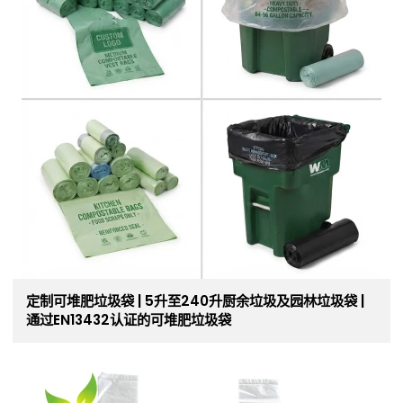
定制可堆肥垃圾袋 | 5升至240升厨余垃圾及园林垃圾袋 |
通过EN13432认证的可堆肥垃圾袋