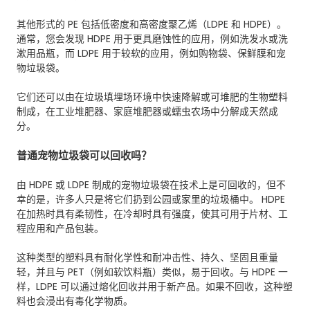
其他形式的 PE 包括低密度和高密度聚乙烯（LDPE 和 HDPE）。
通常，您会发现 HDPE 用于更具磨蚀性的应用，例如洗发水或洗
漱用品瓶，而 LDPE 用于较软的应用，例如购物袋、保鲜膜和宠
物垃圾袋。
它们还可以由在垃圾填埋场环境中快速降解或可堆肥的生物塑料
制成，在工业堆肥器、家庭堆肥器或蠕虫农场中分解成天然成
分。
普通宠物垃圾袋可以回收吗？
由 HDPE 或 LDPE 制成的宠物垃圾袋在技术上是可回收的，但不
幸的是，许多人只是将它们扔到公园或家里的垃圾桶中。 HDPE
在加热时具有柔韧性，在冷却时具有强度，使其可用于片材、工
程应用和产品包装。​
这种类型的塑料具有耐化学性和耐冲击性、持久、坚固且重量
轻，并且与 PET（例如软饮料瓶）类似，易于回收。与 HDPE 一
样，LDPE 可以通过熔化回收并用于新产品。如果不回收，这种塑
料也会浸出有毒化学物质。