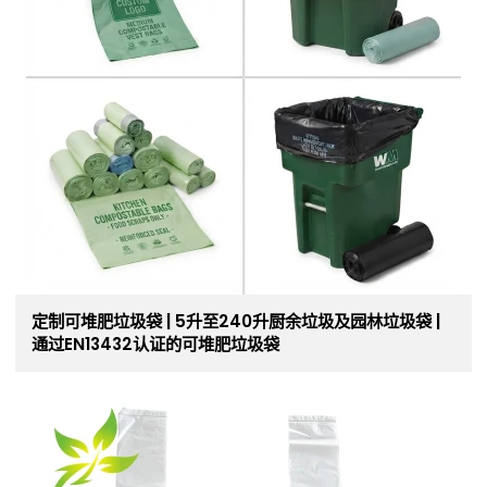
定制可堆肥垃圾袋 | 5升至240升厨余垃圾及园林垃圾袋 |
通过EN13432认证的可堆肥垃圾袋