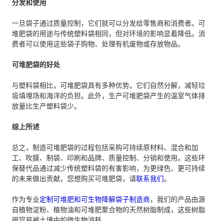
分发和使用
一旦袋子通过质量控制，它们就可以分发给零售商和消费者。可
堆肥袋的用途与传统塑料袋相同，但对环境的影响显着降低。消
费者可以使用这些袋子购物、处理有机废物或存放物品。
可堆肥袋的好处
与塑料袋相比，可堆肥袋具有多种优势。它们自然分解，减轻垃
圾填埋场和海洋的负担。此外，生产可堆肥袋产生的温室气体排
放量比生产塑料袋少。
综上所述
总之，制造可堆肥袋的过程包括采购可持续原材料、混合和加
工、吹膜、制袋、印刷和品牌、质量控制、分销和使用。这些环
保替代品通过减少传统塑料袋的有害影响，为更绿色、更可持续
的未来做出贡献。您想购买可堆肥袋，请
联系我们
。
作为专业
定制可堆肥和可生物降解袋子制造商
，我们的产品由源
自植物淀粉、植物油和可堆肥聚合物的天然树脂制成，这些树脂
很容易被土壤中的微生物消耗。