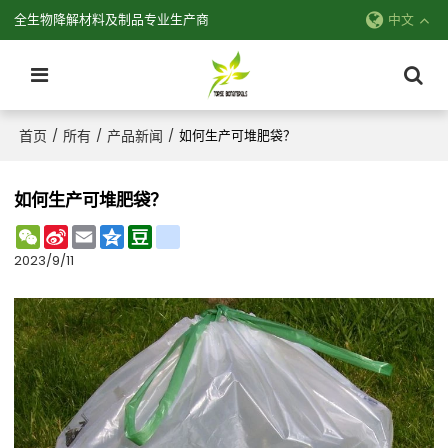
全生物降解材料及制品专业生产商
中文
首页
所有
产品新闻
/
/
/
如何生产可堆肥袋？
如何生产可堆肥袋？
WeChat
Sina
Email
Qzone
Douban
renren
Weibo
2023/9/11