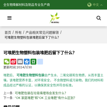
全生物降解材料及制品专业生产商
中文
首页
所有
产品相关常见问题解答
/
/
/
可堆肥生物塑料包装堆肥后留下了什么？
可堆肥生物塑料包装堆肥后留下了什么？
WeChat
Sina
Email
Qzone
Douban
renren
Weibo
更新时间:
2024/1/30
堆肥后，
可堆肥生物塑料包装
会产生水、二氧化碳和生物质，从而丰富土
壤。该堆肥营养丰富，对环境安全，
不含微塑料或污染物。我们的材料和
成品经过严格的认证，以确保其安全性并符合标准。
上一条
可堆肥包装在垃圾填埋场会发生什么？
下一条
“OK 家庭堆肥”和“OK 工业堆肥”有什么区别？