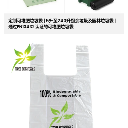
定制可堆肥垃圾袋 | 5升至240升厨余垃圾及园林垃圾袋 |
通过EN13432认证的可堆肥垃圾袋