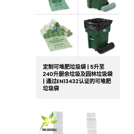
定制可堆肥垃圾袋 | 5升至
240升厨余垃圾及园林垃圾袋
| 通过EN13432认证的可堆肥
垃圾袋