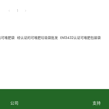
1
装可堆肥袋
经认证的可堆肥垃圾袋批发
EN13432认证可堆肥包装袋
公司
支持