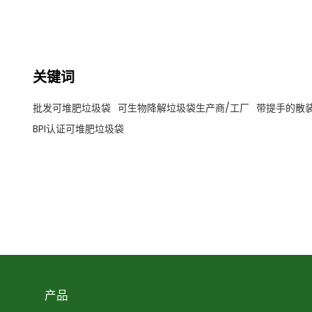
关键词
批发可堆肥垃圾袋
可生物降解垃圾袋生产商/工厂
带提手的散
BPI认证可堆肥垃圾袋
产品