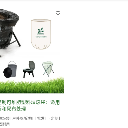
定制可堆肥塑料垃圾袋：适用
所和尿布处理
圾袋 | 户外厕所适用 | 批发 | 可定制 |
坚固耐用