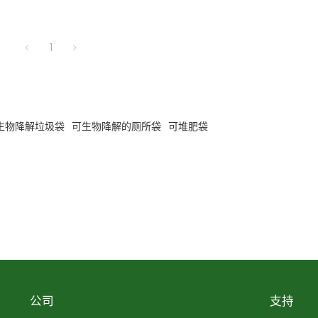
1
生物降解垃圾袋
可生物降解的厕所袋
可堆肥袋
公司
支持