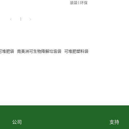
装袋 | 环保
1
可堆肥袋
南美洲可生物降解垃圾袋
可堆肥塑料袋
公司
支持