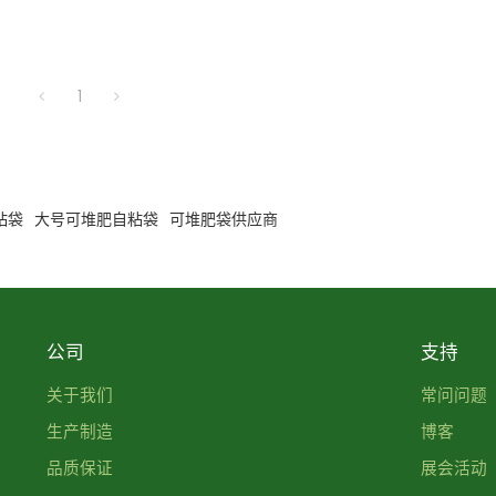
1
粘袋
大号可堆肥自粘袋
可堆肥袋供应商
公司
支持
关于我们
常问问题
生产制造
博客
品质保证
展会活动