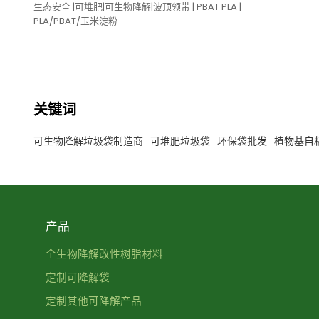
生态安全 |可堆肥|可生物降解|波顶领带 | PBAT PLA |
PLA/PBAT/玉米淀粉
关键词
可生物降解垃圾袋制造商
可堆肥垃圾袋
环保袋批发
植物基自
产品
全生物降解改性树脂材料
定制可降解袋
定制其他可降解产品