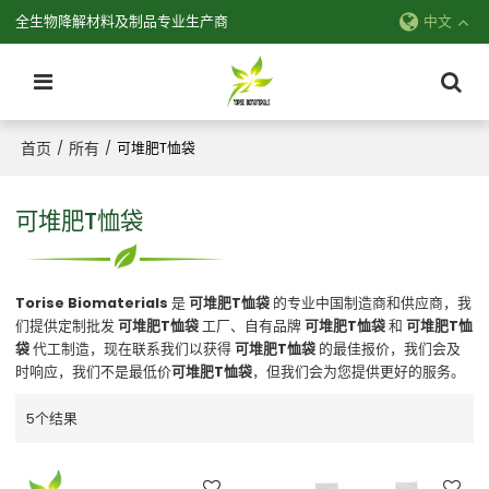
全生物降解材料及制品专业生产商
中文
首页
所有
/
/
可堆肥T恤袋
可堆肥T恤袋
Torise Biomaterials
是
可堆肥T恤袋
的专业中国制造商和供应商，我
们提供定制批发
可堆肥T恤袋
工厂、自有品牌
可堆肥T恤袋
和
可堆肥T恤
袋
代工制造，现在联系我们以获得
可堆肥T恤袋
的最佳报价，我们会及
时响应，我们不是最低价
可堆肥T恤袋
，但我们会为您提供更好的服务。
5个结果