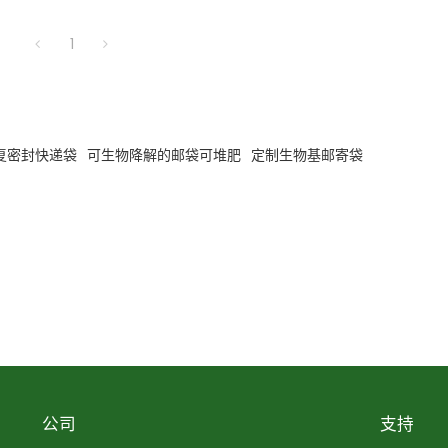
1
复密封快递袋
可生物降解的邮袋可堆肥
定制生物基邮寄袋
公司
支持