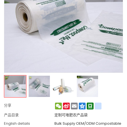
WeChat
Sina
Email
Qzone
Douban
renren
分享
Weibo
产品目录
定制可堆肥农产品袋
English details
Bulk Supply OEM/ODM Compostable