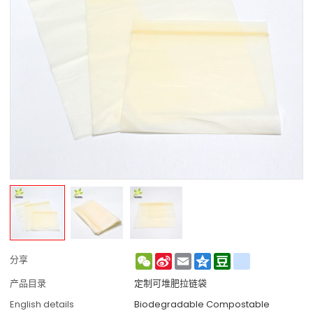
WeChat
Sina
Email
Qzone
Douban
renren
分享
Weibo
产品目录
定制可堆肥拉链袋
English details
Biodegradable Compostable