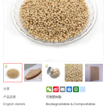
WeChat
Sina
Email
Qzone
Douban
renren
分享
Weibo
产品目录
可堆肥树脂
English details
Biodegradable & Compostable