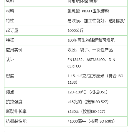
名称
可堆肥
环保
树脂
材料
聚乳酸+PBAT
+玉米淀粉
特性
易吹膜、加工性能好、透明度好
起订量
1000公斤
特征
100% 可生物降解和可堆肥
应用实例
吹膜、袋子、一次性产品
认证
EN13432、ASTM6400、DIN
CERTCO
（
密度
1.
15~1.2
克/立方厘米
符合 ISO
）
1183
℃
（
）
熔点
1
20~130
根据DSC
（
）
抗拉强度
≥
18
兆帕
按照
ISO 527
（
）
断裂伸长率
≥1
8
0%
按照
ISO 527
（
）
抗撕裂性能
≥
1000
毫牛
按照
ISO 6383