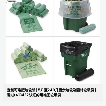
定制可堆肥垃圾袋 | 5升至240升厨余垃圾及园林垃圾袋 |
通过EN13432认证的可堆肥垃圾袋