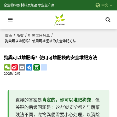
全生物降解材料及制品专业生产商
中文
首页
所有
相关每日分享
/
/
/
狗粪可以堆肥吗？使用可堆肥袋的安全堆肥方法
狗粪可以堆肥吗？使用可堆肥袋的安全堆肥方法
WeChat
Sina
Email
Qzone
Douban
renren
Weibo
2025/12/5
直接的答案是
肯定的，你可以堆肥狗粪
，但
关键的后续问题是：
这样做安全吗？
与蔬菜
残渣不同，宠物粪便需要小心处理，以消除