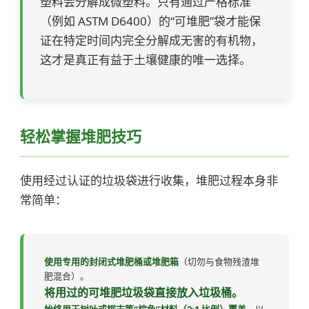
塑料会分解成微塑料。只有通过严格标准
（例如 ASTM D6400）的“可堆肥”袋才能保
证在特定时间内完全分解成无害的有机物，
这才是真正有益于土壤健康的唯一选择。
轻松掌握堆肥技巧
使用经过认证的垃圾袋进行收集，堆肥过程本身非
常简单：
使用专用的封闭式堆肥桶或堆肥箱
（切勿与食物残渣堆
肥混合）。
将用过的可堆肥垃圾袋直接放入垃圾桶。
始终用干树叶或锯末等“棕色”材料（2:1 比例）覆盖，
以