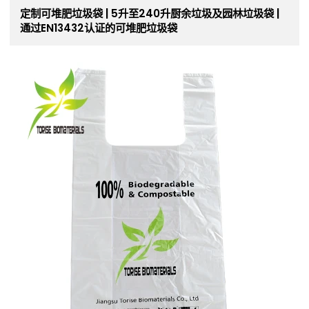
定制可堆肥垃圾袋 | 5升至240升厨余垃圾及园林垃圾袋 |
通过EN13432认证的可堆肥垃圾袋