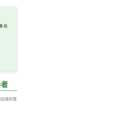
商
根
导者
供应链的理