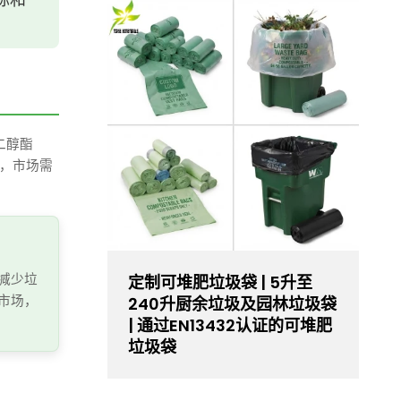
二醇酯
下，市场需
减少垃
定制可堆肥垃圾袋 | 5升至
市场，
240升厨余垃圾及园林垃圾袋
| 通过EN13432认证的可堆肥
垃圾袋