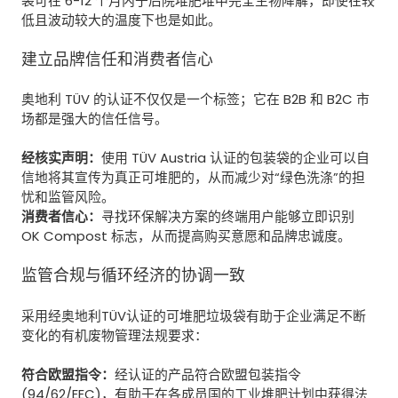
袋可在 6-12 个月内于后院堆肥堆中完全生物降解，即使在较
低且波动较大的温度下也是如此。
建立品牌信任和消费者信心
奥地利 TÜV 的认证不仅仅是一个标签；它在 B2B 和 B2C 市
场都是强大的信任信号。
经核实声明：
使用 TÜV Austria 认证的包装袋的企业可以自
信地将其宣传为真正可堆肥的，从而减少对“绿色洗涤”的担
忧和监管风险。
消费者信心：
寻找环保解决方案的终端用户能够立即识别
OK Compost 标志，从而提高购买意愿和品牌忠诚度。
监管合规与循环经济的协调一致
采用经奥地利TÜV认证的可堆肥垃圾袋有助于企业满足不断
变化的有机废物管理法规要求：
符合欧盟指令：
经认证的产品符合欧盟包装指令
(94/62/EEC)，有助于在各成员国的工业堆肥计划中获得法