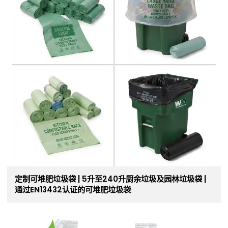
定制可堆肥垃圾袋 | 5升至240升厨余垃圾及园林垃圾袋 |
通过EN13432认证的可堆肥垃圾袋