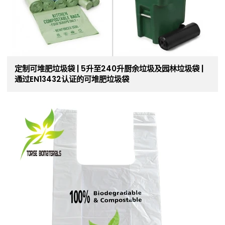
定制可堆肥垃圾袋 | 5升至240升厨余垃圾及园林垃圾袋 |
通过EN13432认证的可堆肥垃圾袋