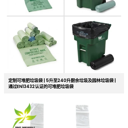
定制可堆肥垃圾袋 | 5升至240升厨余垃圾及园林垃圾袋 |
通过EN13432认证的可堆肥垃圾袋