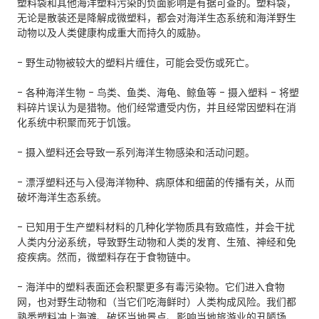
塑料袋和其他海洋塑料污染的负面影响是有据可查的。塑料袋，
无论是散装还是降解成微塑料，都会对海洋生态系统和海洋野生
动物以及人类健康构成重大而持久的威胁。
- 野生动物被较大的塑料片缠住，可能会受伤或死亡。
- 各种海洋生物 - 鸟类、鱼类、海龟、鲸鱼等 - 摄入塑料 - 将塑
料碎片误认为是猎物。他们经常遭受内伤，并且经常因塑料在消
化系统中积聚而死于饥饿。
- 摄入塑料还会导致一系列海洋生物感染和活动问题。
- 漂浮塑料还与入侵海洋物种、病原体和细菌的传播有关，从而
破坏海洋生态系统。
- 已知用于生产塑料材料的几种化学物质具有致癌性，并会干扰
人类内分泌系统，导致野生动物和人类的发育、生殖、神经和免
疫疾病。然而，微塑料存在于食物链中。
- 海洋中的塑料表面还会积聚更多有毒污染物。它们进入食物
网，也对野生动物和（当它们吃海鲜时）人类构成风险。我们都
熟悉塑料冲上海滩、破坏当地景点、影响当地旅游业的丑陋场