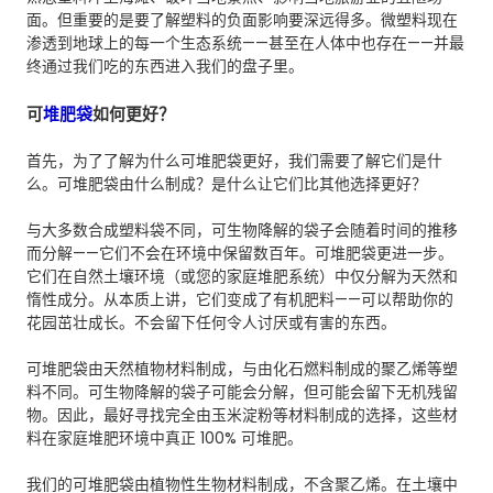
面。但重要的是要了解塑料的负面影响要深远得多。微塑料现在
渗透到地球上的每一个生态系统——甚至在人体中也存在——并最
终通过我们吃的东西进入我们的盘子里。
可
堆肥袋
如何更好？
首先，为了了解为什么可堆肥袋更好，我们需要了解它们是什
么。可堆肥袋由什么制成？是什么让它们比其他选择更好？
与大多数合成塑料袋不同，可生物降解的袋子会随着时间的推移
而分解——它们不会在环境中保留数百年。可堆肥袋更进一步。
它们在自然土壤环境（或您的家庭堆肥系统）中仅分解为天然和
惰性成分。从本质上讲，它们变成了有机肥料——可以帮助你的
花园茁壮成长。不会留下任何令人讨厌或有害的东西。
可堆肥袋由天然植物材料制成，与由化石燃料制成的聚乙烯等塑
料不同。可生物降解的袋子可能会分解，但可能会留下无机残留
物。因此，最好寻找完全由玉米淀粉等材料制成的选择，这些材
料在家庭堆肥环境中真正 100% 可堆肥。
我们的可堆肥袋由植物性生物材料制成，不含聚乙烯。在土壤中