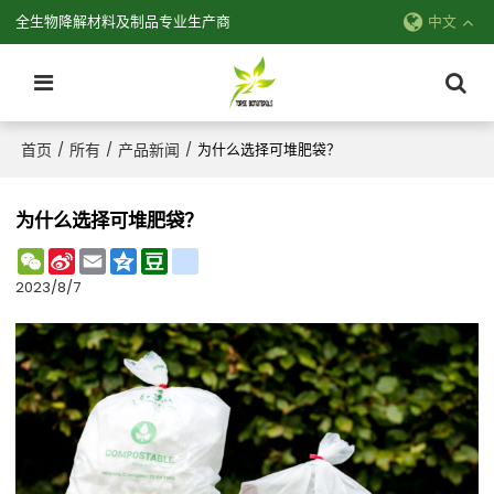
全生物降解材料及制品专业生产商
中文
首页
所有
产品新闻
/
/
/
为什么选择可堆肥袋？
为什么选择可堆肥袋？
WeChat
Sina
Email
Qzone
Douban
renren
Weibo
2023/8/7