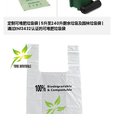
定制可堆肥垃圾袋 | 5升至240升厨余垃圾及园林垃圾袋 |
通过EN13432认证的可堆肥垃圾袋