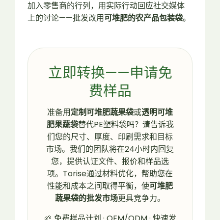
加入零售商的行列，用实际行动回应社交媒体
上的讨论——批发改用
可堆肥的农产品包装袋
。
立即转换——申请免
费样品
准备用
定制可堆肥蔬果袋
或
透明可堆
肥果蔬袋
替代PE塑料袋吗？请告诉我
们您的尺寸、厚度、印刷需求和目标
市场。我们的团队将在24小时内回复
您，提供认证文件、报价和样品选
项。Torise
通过材料优化，帮助您在
性能和成本之间取得平衡，使
可堆肥
蔬果袋的批发市场
更具竞争力。
🌱 免费样品计划 · OEM/ODM · 快速发