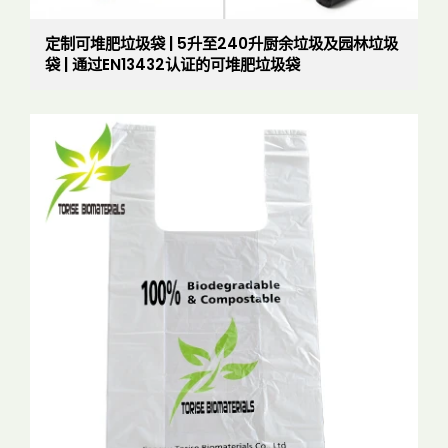
定制可堆肥垃圾袋 | 5升至240升厨余垃圾及园林垃圾
袋 | 通过EN13432认证的可堆肥垃圾袋