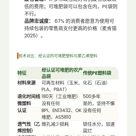
低的费用；可堆肥袋可以包含在内，PE袋则
不行。
品牌忠诚度：
67% 的消费者愿意为使用可
持续包装的零售商支付更高的价格（麦肯锡
2025）。
技术对比：经认证的可堆肥塑料与聚乙烯塑料
经认证可堆肥的农产
特征
传统PE塑料袋
品袋
材料来源
可再生材料（玉米、
化石（石油）
PLA、PBAT）
退化时间线
180天（工业堆肥）
500多年
微塑料
没有任何
是的，坚持不懈
认证
BPI、EN13432、OK
没有任何
堆肥、AS5810
透气性（乙
微孔减少损耗
锁住水分，加速
烯控制）
腐烂