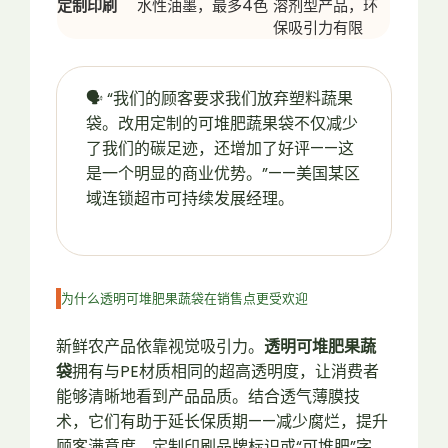
定制印刷
水性油墨，最多4色
溶剂型产品，环
保吸引力有限
🗣️ “我们的顾客要求我们放弃塑料蔬果
袋。改用定制的可堆肥蔬果袋不仅减少
了我们的碳足迹，还增加了好评——这
是一个明显的商业优势。”——美国某区
域连锁超市可持续发展经理。
为什么透明可堆肥果蔬袋在销售点更受欢迎
新鲜农产品依靠视觉吸引力。
透明可堆肥果蔬
袋
拥有与PE材质相同的超高透明度，让消费者
能够清晰地看到产品品质。结合透气薄膜技
术，它们有助于延长保质期——减少腐烂，提升
顾客满意度。定制印刷品牌标识或“可堆肥”字