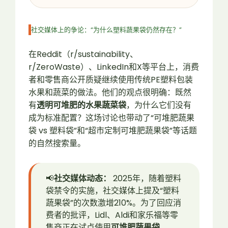
社交媒体上的争论：“为什么塑料蔬果袋仍然存在？”
在Reddit（r/sustainability、
r/ZeroWaste）、LinkedIn和X等平台上，消费
者和零售商公开质疑继续使用传统PE塑料包装
水果和蔬菜的做法。他们的观点很明确：既然
有
透明可堆肥的水果蔬菜袋
，为什么它们没有
成为标准配置？这场讨论也带动了“可堆肥蔬果
袋 vs 塑料袋”和“超市定制可堆肥蔬果袋”等话题
的自然搜索量。
📢
社交媒体动态：
2025年，随着塑料
袋禁令的实施，社交媒体上提及“塑料
蔬果袋”的次数激增210%。为了回应消
费者的批评，Lidl、Aldi和家乐福等零
售商正在试点使用
可堆肥蔬果袋
。