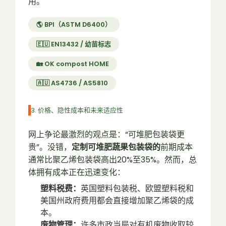
用。
🌎 BPI（ASTM D6400）
🇪🇺 EN13432 / 幼苗标志
🏡 OK compost HOME
🇦🇺 AS4736 / AS5810
3. 价格、隐性成本和未来适应性
网上争论最激烈的观点是：“可堆肥包装袋更
贵”。没错，
定制可堆肥蔬果包装袋的
前期成本
通常比聚乙烯包装袋高出20%至35%。然而，总
体拥有成本正在迅速变化：
塑料税费：
英国塑料包装税、欧盟塑料税和
美国州政府费用都会直接增加聚乙烯袋的成
本。
废物管理：
许多市政当局对有机废物收取较