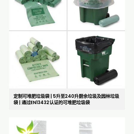
定制可堆肥垃圾袋 | 5升至240升厨余垃圾及园林垃圾
袋 | 通过EN13432认证的可堆肥垃圾袋