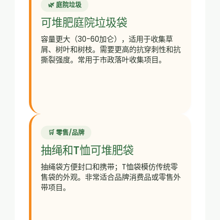
🌿 庭院垃圾
可堆肥庭院垃圾袋
容量更大（30-60加仑），适用于收集草
屑、树叶和树枝。需要更高的抗穿刺性和抗
撕裂强度。常用于市政落叶收集项目。
🛒 零售/品牌
抽绳和T恤可堆肥袋
抽绳袋方便封口和携带；T恤袋模仿传统零
售袋的外观。非常适合品牌消费品或零售外
带项目。