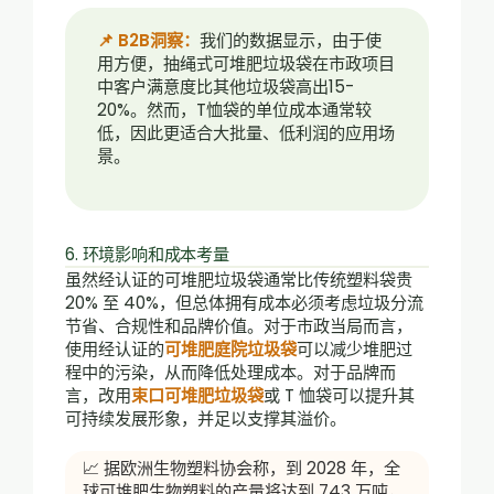
📌 B2B洞察：
我们的数据显示，由于使
用方便，抽绳式可堆肥垃圾袋在市政项目
中客户满意度比其他垃圾袋高出15-
20%。然而，T恤袋的单位成本通常较
低，因此更适合大批量、低利润的应用场
景。
6. 环境影响和成本考量
虽然经认证的可堆肥垃圾袋通常比传统塑料袋贵
20% 至 40%，但总体拥有成本必须考虑垃圾分流
节省、合规性和品牌价值。对于市政当局而言，
使用经认证的
可堆肥庭院垃圾袋
可以减少堆肥过
程中的污染，从而降低处理成本。对于品牌而
言，改用
束口可堆肥垃圾袋
或 T 恤袋可以提升其
可持续发展形象，并足以支撑其溢价。
📈 据欧洲生物塑料协会称，到 2028 年，全
球可堆肥生物塑料的产量将达到 743 万吨，