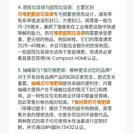
4. 厨房垃圾袋与庭院垃圾袋：主要区别
可堆肥厨房垃圾袋
专为频繁使用而设计，通常带
有系带或波浪形封口，方便封口。其厚度一般为
15-25微米，兼顾了强度和在工业堆肥设施中快速
降解的能力。而可
堆肥庭院垃圾袋
则需要承受更
重、更尖锐的物品，例如树枝。它们的厚度通常
为25-40微米，并且可能包含额外的防穿刺层。
一些庭院垃圾袋也适用于家庭堆肥，但请务必查
看其是否获得OK Compost HOME认证。
5. 抽绳袋与T恤可堆肥袋：哪种更适合您的品牌？
对于开发自有品牌产品的B2B买家而言，款式至关
重要。
抽绳式可堆肥袋
提供卓越的便利性：内置
抽绳方便用户在不接触垃圾的情况下封口和携
带。这一特性在住宅和商业环境中都备受青睐，
因此零售价格也相对较高。T
恤材质的可堆肥袋
（带模切提手）模仿了传统的超市购物袋，是零
售外卖的理想选择，也是杂货店的环保替代品。
两种款式的袋子均可使用水性油墨进行定制印
刷，并可通过BPI或EN 13432认证。