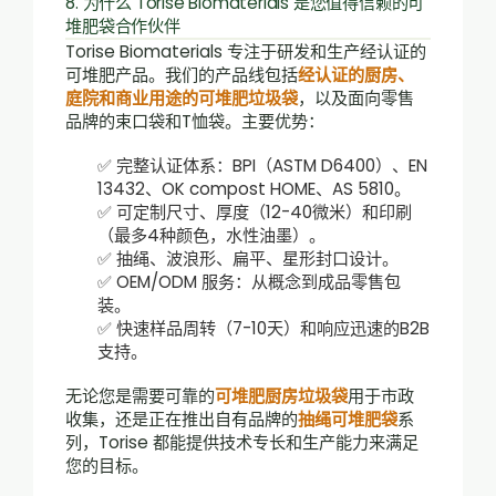
8. 为什么 Torise Biomaterials 是您值得信赖的可
堆肥袋合作伙伴
Torise Biomaterials 专注于研发和生产经认证的
可堆肥产品。我们的产品线包括
经认证的厨房、
庭院和商业用途的可堆肥垃圾袋
，以及面向零售
品牌的束口袋和T恤袋。主要优势：
✅ 完整认证体系：BPI（ASTM D6400）、EN
13432、OK compost HOME、AS 5810。
✅ 可定制尺寸、厚度（12-40微米）和印刷
（最多4种颜色，水性油墨）。
✅ 抽绳、波浪形、扁平、星形封口设计。
✅ OEM/ODM 服务：从概念到成品零售包
装。
✅ 快速样品周转（7-10天）和响应迅速的B2B
支持。
无论您是需要可靠的
可堆肥厨房垃圾袋
用于市政
收集，还是正在推出自有品牌的
抽绳可堆肥袋
系
列，Torise 都能提供技术专长和生产能力来满足
您的目标。