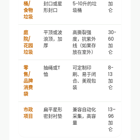
桶/
封口或星
5-10升的垃
加
食物
形封口
圾桶
仑
垃圾
庭
平顶或波
高撕裂强
30-
院/
浪顶，加
度，抗紫外
60
花园
厚
线（如果存
加
垃圾
放在室外）
仑
零
抽绳或T
可定制印
8-
售/
恤
刷、易于闭
13
品牌
合、美观包
加
消费
装
仑
袋
市政
扁平星形
兼容自动化
13–
项目
密封衬垫
采集，高容
96
量
加
仑