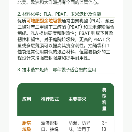
北美、欧洲和大洋洲拥有全面的监管信心。
2. 材料化学：PLA、PBAT、玉米淀粉及性能
优质
可堆肥厨余垃圾袋
通常由聚乳酸 (PLA)、聚己
二酸对苯二甲酸丁二醇酯 (PBAT) 和玉米淀粉混合
制成。PLA 提供硬度和耐热性；PBAT 则赋予其柔
韧性和韧性。对于庭院垃圾袋，更高的 PBAT 含
量或多层薄膜可以提高其抗穿刺性。抽绳袋和 T
恤袋通常使用类似的混合材料，但需要额外的工
程设计来增强密封强度和提手耐用性。
3. 技术选择矩阵：哪种袋子适合您的应用
典
型
应用
推荐款式
主要要求
容
量
厨房
波浪形封
防漏、防异
3-
垃圾
口、抽绳
味，适用于
13