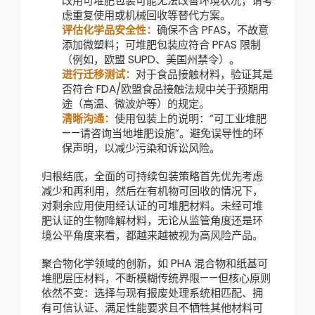
改用可堆肥包装可能无法改善环境状况；请考
虑重复使用或机械回收等替代方案。
评估化学品安全性：
确保不含 PFAS，不故意
添加微塑料；可堆肥包装应符合 PFAS 限制
（例如，欧盟 SUPD、美国州禁令）。
进行迁移测试：
对于食品接触材料，验证其是
否符合 FDA/欧盟食品接触法规中关于预期用
途（高温、微波炉等）的规定。
清晰沟通：
使用包装上的说明：“可工业堆肥
——请咨询当地堆肥设施”。避免误导性的环
保声明，以减少污染和诉讼风险。
归根结底，全面的可持续包装策略首先优先考虑
减少和再利用，然后在有机物可回收的情况下，
对剩余应用使用经认证的可堆肥材料。未经可堆
肥认证的生物降解材料，无论从监管角度还是环
境公平角度来看，都越来越被视为高风险产品。
聚合物化学领域的创新，如 PHA 混合物和纸基可
堆肥层压材料，不断模糊传统界限——但核心原则
依然不变：选择与现有报废处理系统相匹配、拥
有可信认证、满足性能要求且不牺牲其他材料可