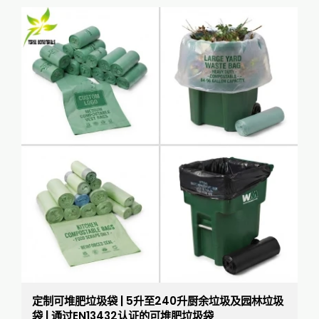
定制可堆肥垃圾袋 | 5升至240升厨余垃圾及园林垃圾
袋 | 通过EN13432认证的可堆肥垃圾袋