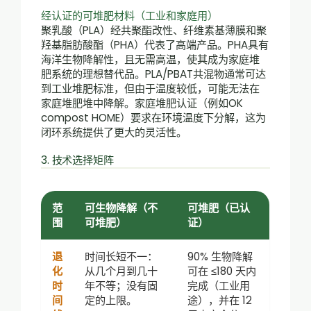
经认证的可堆肥材料
（工业和家庭用）
聚乳酸（PLA）经共聚酯改性、纤维素基薄膜和聚
羟基脂肪酸酯（PHA）代表了高端产品。PHA具有
海洋生物降解性，且无需高温，使其成为家庭堆
肥系统的理想替代品。PLA/PBAT共混物通常可达
到工业堆肥标准，但由于温度较低，可能无法在
家庭堆肥堆中降解。家庭堆肥认证（例如OK
compost HOME）要求在环境温度下分解，这为
闭环系统提供了更大的灵活性。
3. 技术选择矩阵
范
可生物降解（不
可堆肥（已认
围
可堆肥）
证）
退
时间长短不一：
90% 生物降解
化
从几个月到几十
可在 ≤180 天内
时
年不等；没有固
完成（工业用
间
定的上限。
途），并在 12