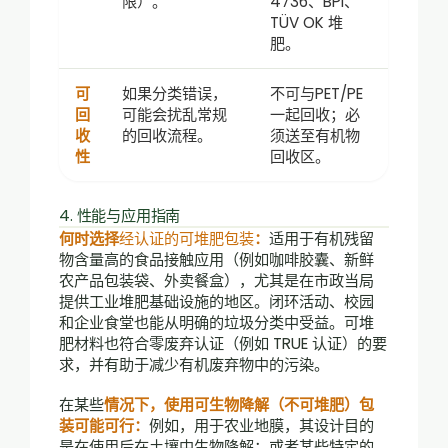
限）。
4736、BPI、
TÜV OK 堆
肥。
可
如果分类错误，
不可与PET/PE
回
可能会扰乱常规
一起回收；必
收
的回收流程。
须送至有机物
性
回收区。
4. 性能与应用指南
何时选择
经认证的可堆肥包装
：
适用于有机残留
物含量高的食品接触应用（例如咖啡胶囊、新鲜
农产品包装袋、外卖餐盒），尤其是在市政当局
提供工业堆肥基础设施的地区。闭环活动、校园
和企业食堂也能从明确的垃圾分类中受益。可堆
肥材料也符合零废弃认证（例如 TRUE 认证）的要
求，并有助于减少有机废弃物中的污染。
在某些
情况下，使用可生物降解（不可堆肥）包
装可能可行：
例如，用于农业地膜，其设计目的
是在使用后在土壤中生物降解；或者某些特定的