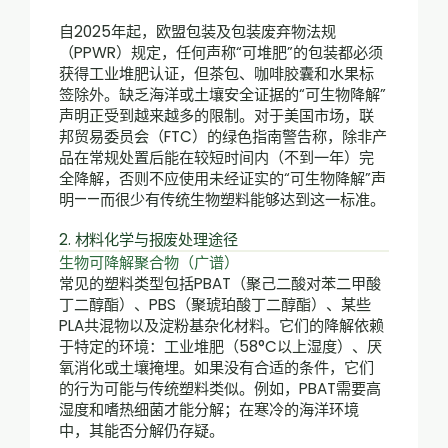
自2025年起，欧盟包装及包装废弃物法规
（PPWR）规定，任何声称“可堆肥”的包装都必须
获得工业堆肥认证，但茶包、咖啡胶囊和水果标
签除外。缺乏海洋或土壤安全证据的“可生物降解”
声明正受到越来越多的限制。对于美国市场，联
邦贸易委员会（FTC）的绿色指南警告称，除非产
品在常规处置后能在较短时间内（不到一年）完
全降解，否则不应使用未经证实的“可生物降解”声
明——而很少有传统生物塑料能够达到这一标准。
2. 材料化学与报废处理途径
生物可降解聚合物（广谱）
常见的塑料类型包括PBAT（聚己二酸对苯二甲酸
丁二醇酯）、PBS（聚琥珀酸丁二醇酯）、某些
PLA共混物以及淀粉基杂化材料。它们的降解依赖
于特定的环境：工业堆肥（58°C以上湿度）、厌
氧消化或土壤掩埋。如果没有合适的条件，它们
的行为可能与传统塑料类似。例如，PBAT需要高
湿度和嗜热细菌才能分解；在寒冷的海洋环境
中，其能否分解仍存疑。