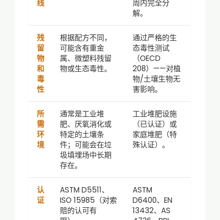
线
周内完全分
解。
残
根据配方不同，
通过严格的生
留
可能含有重金
态毒性测试
物
属、微塑料残留
（OECD
和
物或生态毒性。
208）——对植
毒
物/土壤生物无
性
害影响。
所
通常是工业堆
工业堆肥设施
需
肥、厌氧消化或
（已认证）或
环
特定的土壤条
家庭堆肥（特
境
件；可能会在垃
殊认证）。
圾填埋场中长期
存在。
认
ASTM D5511、
ASTM
证
ISO 15985（对索
D6400、EN
赔的认可有
13432、AS