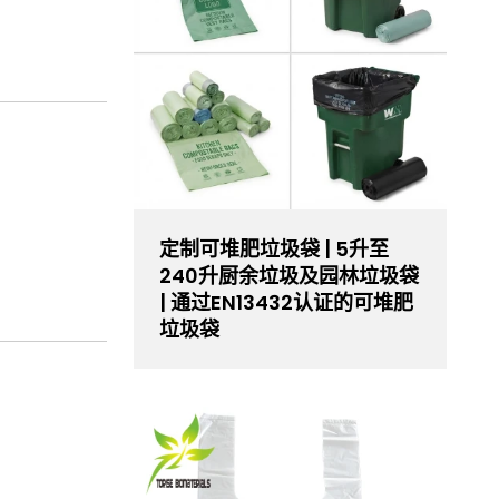
定制可堆肥垃圾袋 | 5升至
240升厨余垃圾及园林垃圾袋
| 通过EN13432认证的可堆肥
垃圾袋