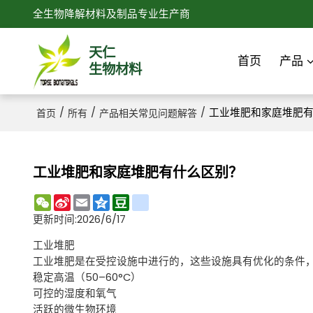
全生物降解材料及制品专业生产商
天仁
首页
产品
生物材料
/
/
/
工业堆肥和家庭堆肥
首页
所有
产品相关常见问题解答
工业堆肥和家庭堆肥有什么区别？
WeChat
Sina
Email
Qzone
Douban
renren
Weibo
更新时间:
2026/6/17
工业堆肥
工业堆肥是在受控设施中进行的，这些设施具有优化的条件
稳定高温（50–60°C）
可控的湿度和氧气
活跃的微生物环境